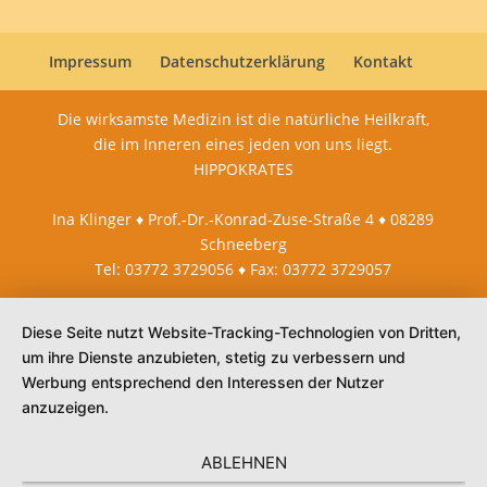
Impressum
Datenschutzerklärung
Kontakt
Die wirksamste Medizin ist die natürliche Heilkraft,
die im Inneren eines jeden von uns liegt.
HIPPOKRATES
Ina Klinger ♦ Prof.-Dr.-Konrad-Zuse-Straße 4 ♦ 08289
Schneeberg
Tel: 03772 3729056 ♦ Fax: 03772 3729057
Diese Seite nutzt Website-Tracking-Technologien von Dritten,
um ihre Dienste anzubieten, stetig zu verbessern und
Werbung entsprechend den Interessen der Nutzer
anzuzeigen.
ABLEHNEN